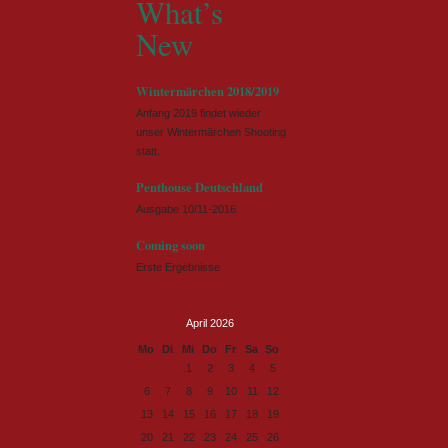
What’s
New
Wintermärchen 2018/2019
Anfang 2019 findet wieder
unser Wintermärchen Shooting
statt.
Penthouse Deutschland
Ausgabe 10/11-2016
Coming soon
Erste Ergebnisse
April 2026
ntag
enstag
ttwoch
nnerstag
eitag
mstag
nntag
Mo
Di
Mi
Do
Fr
Sa
So
1
2
3
4
5
6
7
8
9
10
11
12
13
14
15
16
17
18
19
20
21
22
23
24
25
26