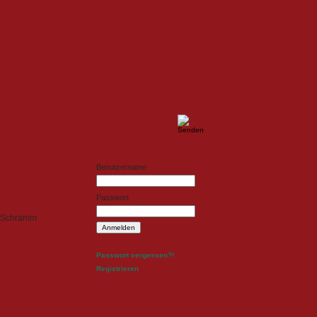
ldesign
Fotodesign
Benutzername
Passwort
p Schramm
Passwort vergessen?!
Registrieren