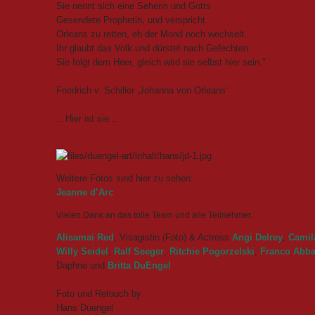
Sie nennt sich eine Seherin und Gotts
Gesendete Prophetin, und verspricht
Orleans zu retten, eh der Mond noch wechselt.
Ihr glaubt das Volk und dürstet nach Gefechten.
Sie folgt dem Heer, gleich wird sie selbst hier sein."
Friedrich v. Schiller ‚Johanna von Orleans‘
…Hier ist sie...
Weitere Fotos sind hier zu sehen:
Jeanne d’Arc
Vielen Dank an das tolle Team und alle Teilnehmer.
Alisamai Red
, Visagistin (Foto) & Actress
Angi Delrey
,
Camil
Willy Seidel
,
Ralf Seeger
,
Ritchie Pogorzelski
,
Franco Abba
Daphne und
Britta DuEngel
Foto und Retouch by
Hans Duengel