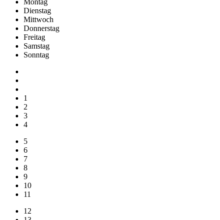
Mo
ntag
Di
enstag
Mi
ttwoch
Do
nnerstag
Fr
eitag
Sa
mstag
So
nntag
1
2
3
4
5
6
7
8
9
10
11
12
13