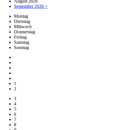
August 2026
September 2026 >
Mo
ntag
Di
enstag
Mi
ttwoch
Do
nnerstag
Fr
eitag
Sa
mstag
So
nntag
1
2
3
4
5
6
7
8
9