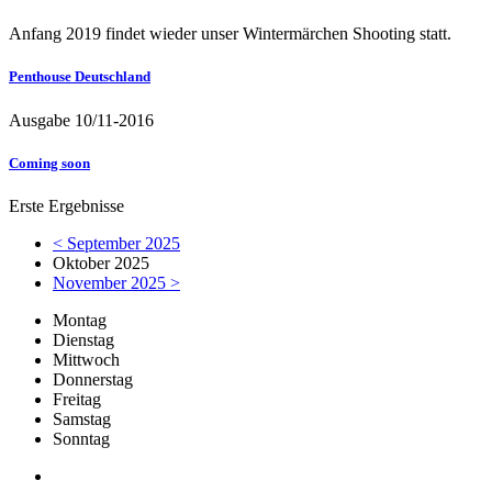
Anfang 2019 findet wieder unser Wintermärchen Shooting statt.
Penthouse Deutschland
Ausgabe 10/11-2016
Coming soon
Erste Ergebnisse
< September 2025
Oktober 2025
November 2025 >
Mo
ntag
Di
enstag
Mi
ttwoch
Do
nnerstag
Fr
eitag
Sa
mstag
So
nntag