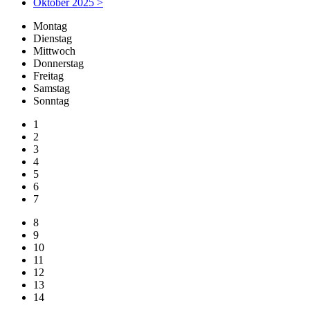
Oktober 2025 >
Mo
ntag
Di
enstag
Mi
ttwoch
Do
nnerstag
Fr
eitag
Sa
mstag
So
nntag
1
2
3
4
5
6
7
8
9
10
11
12
13
14