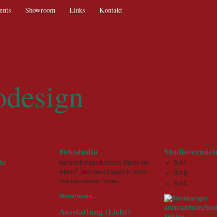
ents
Showroom
Links
Kontakt
Texti
odesign
Fotostudio
Studiovermie
he
Komplett eingerichtetes Studio von
Set A
2
440 m
über zwei Etagen in einer
Set B
neu renovierten Tenne.
Set C
Weiterlesen...
Ausstattung (Licht)