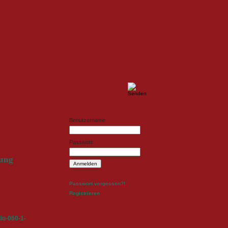
ldesign
Fotodesign
Benutzername
Passwort
tung
Passwort vergessen?!
Registrieren