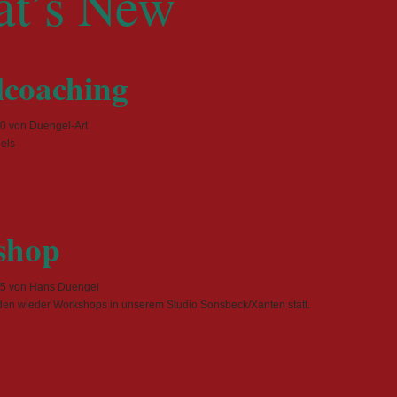
t’s New
coaching
20
von Duengel-Art
els
odelcoaching
shop
45
von Hans Duengel
den wieder Workshops in unserem Studio Sonsbeck/Xanten statt.
orkshop