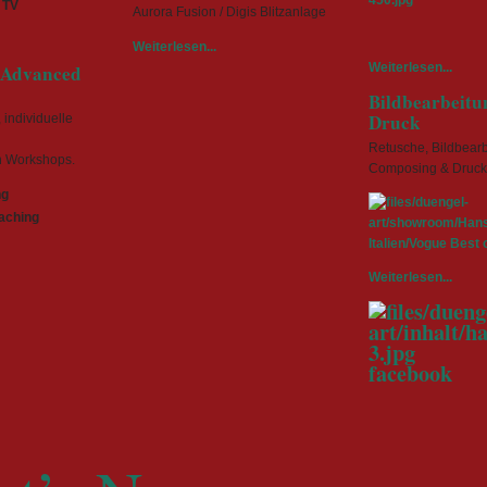
 TV
Aurora Fusion / Digis Blitzanlage
Weiterlesen...
l Advanced
Weiterlesen...
Bildbearbeitu
Druck
individuelle
Retusche, Bildbearb
n Workshops.
Composing & Druc
ng
aching
Weiterlesen...
facebook