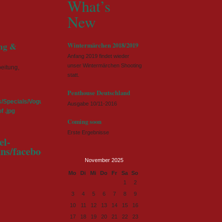
What’s
New
ng &
Wintermärchen 2018/2019
Anfang 2019 findet wieder
unser Wintermärchen Shooting
eitung,
statt.
k
Penthouse Deutschland
Ausgabe 10/11-2016
Coming soon
Erste Ergebnisse
November 2025
ntag
enstag
ttwoch
nnerstag
eitag
mstag
nntag
Mo
Di
Mi
Do
Fr
Sa
So
1
2
3
4
5
6
7
8
9
10
11
12
13
14
15
16
17
18
19
20
21
22
23