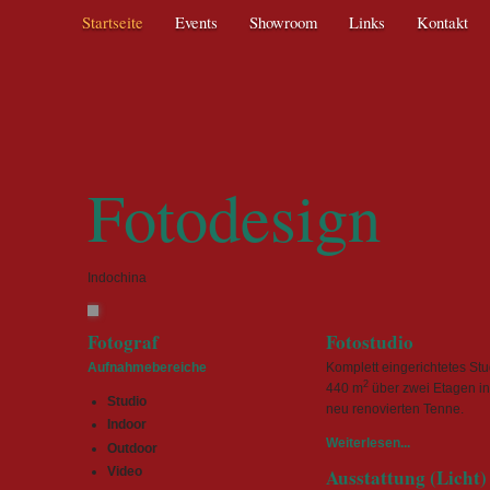
Navigation
Startseite
Events
Showroom
Links
Kontakt
überspringen
Fotodesign
Indochina
Fotograf
Fotostudio
Aufnahmebereiche
Komplett eingerichtetes Stu
2
440 m
über zwei Etagen in
Studio
neu renovierten Tenne.
Indoor
Weiterlesen...
Outdoor
Ausstattung (Licht)
Video