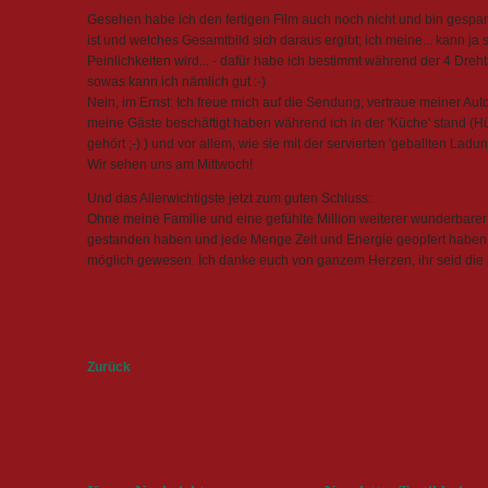
Gesehen habe ich den fertigen Film auch noch nicht und bin ges
ist und welches Gesamtbild sich daraus ergibt; ich meine... kann ja
Peinlichkeiten wird... - dafür habe ich bestimmt während der 4 Dreht
sowas kann ich nämlich gut :-)
Nein, im Ernst: Ich freue mich auf die Sendung, vertraue meiner Aut
meine Gäste beschäftigt haben während ich in der 'Küche' stand (Hüt
gehört ;-) ) und vor allem, wie sie mit der servierten 'geballten La
Wir sehen uns am Mittwoch!
Und das Allerwichtigste jetzt zum guten Schluss:
Ohne meine Familie und eine gefühlte Million weiterer wunderbarer 
gestanden haben und jede Menge Zeit und Energie geopfert haben
möglich gewesen. Ich danke euch von ganzem Herzen, ihr seid die 
Zurück