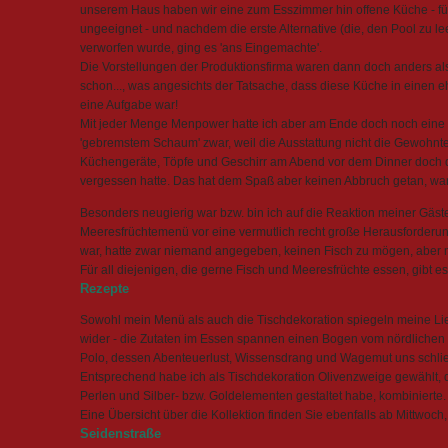
unserem Haus haben wir eine zum Esszimmer hin offene Küche - f
ungeeignet - und nachdem die erste Alternative (die, den Pool zu le
verworfen wurde, ging es 'ans Eingemachte'.
Die Vorstellungen der Produktionsfirma waren dann doch anders als 
schon..., was angesichts der Tatsache, dass diese Küche in einen 
eine Aufgabe war!
Mit jeder Menge Menpower hatte ich aber am Ende doch noch eine K
'gebremstem Schaum' zwar, weil die Ausstattung nicht die Gewohnt
Küchengeräte, Töpfe und Geschirr am Abend vor dem Dinner doch d
vergessen hatte. Das hat dem Spaß aber keinen Abbruch getan, war 
Besonders neugierig war bzw. bin ich auf die Reaktion meiner Gäste
Meeresfrüchtemenü vor eine vermutlich recht große Herausforderung
war, hatte zwar niemand angegeben, keinen Fisch zu mögen, aber m
Für all diejenigen, die gerne Fisch und Meeresfrüchte essen, gibt 
Rezepte
Sowohl mein Menü als auch die Tischdekoration spiegeln meine Lie
wider - die Zutaten im Essen spannen einen Bogen vom nördlichen 
Polo, dessen Abenteuerlust, Wissensdrang und Wagemut uns schließ
Entsprechend habe ich als Tischdekoration Olivenzweige gewählt, di
Perlen und Silber- bzw. Goldelementen gestaltet habe, kombinierte.
Eine Übersicht über die Kollektion finden Sie ebenfalls ab Mittwoch,
Seidenstraße