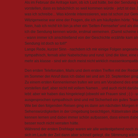
Als im Februar die Anfrage kam, ob ich Lust hätte, bei der Sendung 
vorstellen, dass es tatsächlich so weit kommen würde - jetzt ist das J
was ich schreibe... Was könnte interessieren, was ist schon zur G
Witzigerweise war eine der Fragen, die ich am häufigsten hörte: "
Nein, hab ich nicht! Ich bin ja eher ein 'Selten-Fernseher' und als 
ich die Sendung kennen würde, erstmal verneinen. (Damit scheine 
- wann immer ich anschließend von der Geschichte erzählte kam als 
Sendung ist doch so toll!"
Lange Rede, kurzer Sinn - nachdem ich mir einige Folgen angesehen 
sympathisch, fernab aller Nabelschau und rund. Und die Idee, eine n
mehr als klasse - sind wir doch meist nicht wirklich massenkompatibe
Den ersten Telefonaten, Mails und dem ersten Treffen mit der Redak
im Sommer der Anruf dass ich dabei sei und am 10. September ging 
Zu einem ersten Kennenlernen trafen wir uns am Vorabend des erst
vorstellen darf, aber nicht mit vollem Namen... und auch nicht da
lebt: aber wir haben das hingekriegt (obwohl wir Frauen sind ;-) ) - u
ausgesprochen sympathisch sind und mit Sicherheit ein gutes Tea
Wie bei den folgenden Reisen ging es dann am nächsten Morgen mit
Sehenswürdigkeiten in der Umgebung besichtigen, Rätselraten über
kennen lernen und dabei immer schön aufpassen, dass einem dabei
besser noch nicht verraten hätte.
Während der ersten Drehtage waren wir alle weitestgehend noch zie
sich im Laufe der Zeit dann aber schnell gelegt, die Stimmung wäh