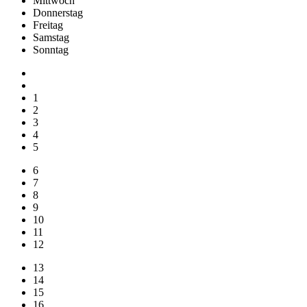
Mi
ttwoch
Do
nnerstag
Fr
eitag
Sa
mstag
So
nntag
1
2
3
4
5
6
7
8
9
10
11
12
13
14
15
16