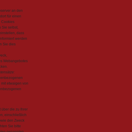
bserver an den
ort für einen
b Cookies
Sie selbst,
instellen, dass
informiert werden
n Sie dies
eck,
res Webangebotes
cken.
tensätze:
onenbezogenen
 mit etwaigen von
onenbezogenen
 über die zu Ihrer
n, einschließlich
sowie den Zweck
hten Sie bitte
unten genannten