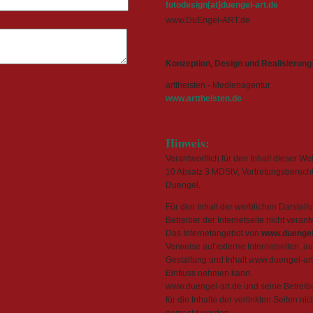
fotodesign[at]duengel-art.de
www.DuEngel-ART.de
Konzeption, Design und Realisierung
arttheisten - Medienagentur
www.arttheisten.de
Hinweis:
Verantwortlich für den Inhalt dieser W
10 Absatz 3 MDStV, Vertretungsberechtig
Duengel.
Für den Inhalt der werblichen Darstell
Betreiber der Internetseite nicht verantw
Das Internetangebot von
www.duengel
Verweise auf externe Internetseiten, au
Gestaltung und Inhalt www.duengel-art
Einfluss nehmen kann.
www.duengel-art.de und seine Betreib
für die Inhalte der verlinkten Seiten nic