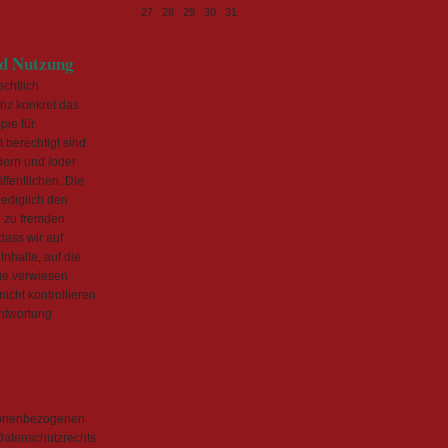
27
28
29
30
31
nd Nutzung
echtlich
nz konkret das
pie für
 berechtigt sind
dern und /oder
ffentlichen. Die
lediglich den
n zu fremden
dass wir auf
nhalte, auf die
ge verwiesen
icht kontrollieren
antwortung
sonenbezogenen
Datenschutzrechts