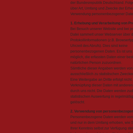
der Bundesrepublik Deutschland. Fol
über Art, Umfang und Zwecke der Erh
Verwendung personenbezogener Daten 
1. Erhebung und Verarbeitung von Pr
Bei Besuch unserer Website und bei j
Datei sammelt unser Webserver über 
Protokollinformationen (z.B. Browsert
Uhrzeit des Abrufs). Dies sind keine
personenbezogenen Daten. Es ist uns 
möglich, die erfassten Daten einer be
natürlichen Person zuzuordnen.
Sämtliche dieser Angaben werden von
ausschließlich zu statistischen Zwecke
Eine Weitergabe an Dritte erfolgt nicht.
Verknüpfung dieser Daten mit anderen 
durch uns nicht. Die Daten werden zu
statistischen Auswertung in regelmäß
gelöscht.
2. Verwendung von personenbezoge
Personenbezogene Daten werden von
und nur in dem Umfang erhoben, wie Si
Ihrer Kenntnis selbst zur Verfügung stel