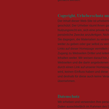
gemacht werden.
Copyright, Urheberschutz u
Der Inhalt dieser Web-Site ist urheberr
geschützt. Der Urheber räumt Ihnen ga
Nutzungsrecht ein, sich eine private Ko
persönliche Zwecke anzufertigen. Nicht
Sie dagegen, die Materialien zu verän
weiter zu geben oder gar selbst zu verö
Links auf dieser Homepage vermitteln 
Zugang zu Webseiten Dritter und leite
Inhalten weiter. Wir weisen darauf hin, 
Webseiten und die darin angebotenen I
durch einen Link auf unserer Homepa
wird, keinen Einfluss haben und diese n
und deshalb für diese auch keine Ver
übernehmen.
Datenschutz
Wir erheben und verwenden Ihre per
Daten ausschließlich im Rahmen des 