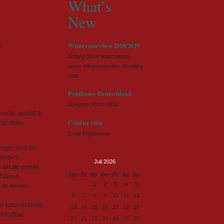
What’s
New
Wintermärchen 2018/2019
:
Anfang 2019 findet wieder
unser Wintermärchen Shooting
statt.
Penthouse Deutschland
Ausgabe 10/11-2016
ebseite gemäß §
Coming soon
t: Britta
Erste Ergebnisse
ungen sind die
ortlich.
Juli 2026
-art.de
enthält
ntag
enstag
ttwoch
nnerstag
eitag
mstag
nntag
Mo
Di
Mi
Do
Fr
Sa
So
f deren
1
2
3
4
5
.de keinen
6
7
8
9
10
11
12
er kann deshalb
13
14
15
16
17
18
19
ht haftbar
20
21
22
23
24
25
26