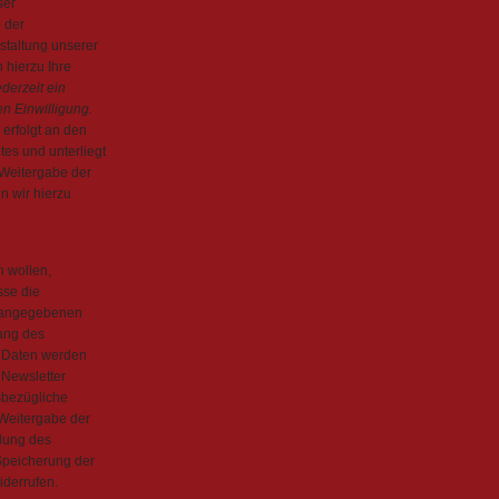
ser
 der
taltung unserer
 hierzu Ihre
derzeit ein
ten Einwilligung.
erfolgt an den
es und unterliegt
 Weitergabe der
nn wir hierzu
n wollen,
sse die
r angegebenen
ang des
e Daten werden
 Newsletter
sbezügliche
Weitergabe der
llung des
 Speicherung der
iderrufen.