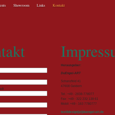
ents
Showroom
Links
Kontakt
Texti
takt
Impress
Herausgeber:
DuEngel-ART
Schanzfeld 41
47608 Geldern
adt
Tel.: +49 - 2838-778077
Fax: +49 - 322 232 138 61
Mobil: +49 - 163 7780777
textildesign[at]duengel-art.de