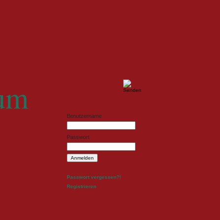
ldesign
Fotodesign
um
Benutzername
Passwort
Passwort vergessen?!
Registrieren