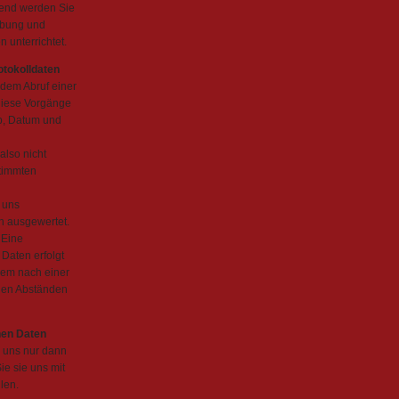
gend werden Sie
ebung und
unterrichtet.
otokolldaten
edem Abruf einer
diese Vorgänge
yp, Datum und
also nicht
stimmten
 uns
n ausgewertet.
 Eine
Daten erfolgt
dem nach einer
igen Abständen
nen Daten
 uns nur dann
e sie uns mit
len.