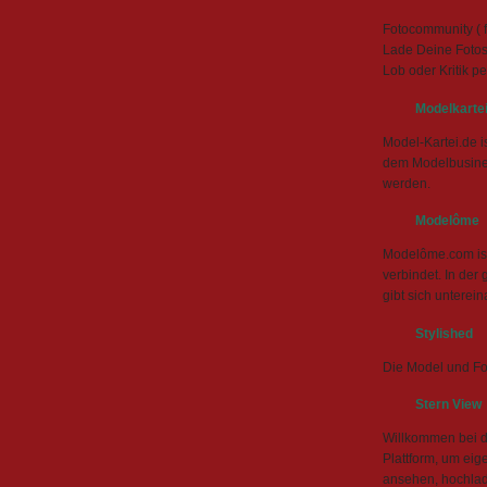
Fotocommunity ( f
Lade Deine Fotos 
Lob oder Kritik 
Modelkarte
Model-Kartei.de i
dem Modelbusines
werden.
Modelôme
Modelôme.com ist 
verbindet. In der
gibt sich unterei
Stylished
Die Model und F
Stern View
Willkommen bei d
Plattform, um eig
ansehen, hochla