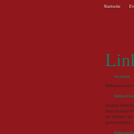
Navigation
Startseite
Ev
überspringen
Lin
facebook
Willkommen auf m
Edition Fre
Herzlich Willkomm
rund um unser Pro
die “Macher”, die
gerne Kontakt zu 
Fotocommu