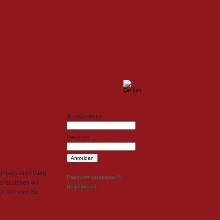
ldesign
Fotodesign
Benutzername
Passwort
unsere Aktivitäten
Passwort vergessen?!
hst stellen wir
Registrieren
vor. Nehmen Sie