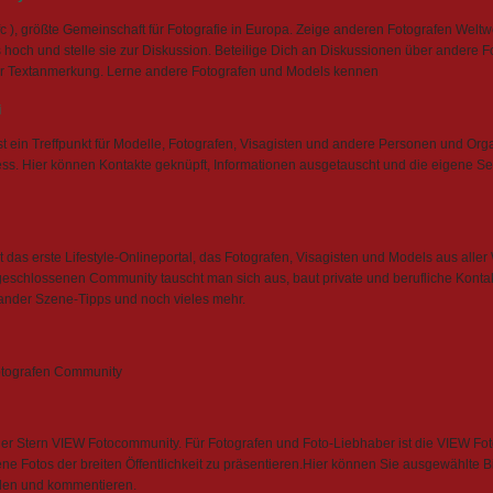
c ), größte Gemeinschaft für Fotografie in Europa. Zeige anderen Fotografen Weltwe
hoch und stelle sie zur Diskussion. Beteilige Dich an Diskussionen über andere 
per Textanmerkung. Lerne andere Fotografen und Models kennen
i
st ein Treffpunkt für Modelle, Fotografen, Visagisten und andere Personen und Org
s. Hier können Kontakte geknüpft, Informationen ausgetauscht und die eigene Se
das erste Lifestyle-Onlineportal, das Fotografen, Visagisten und Models aus aller
 geschlossenen Community tauscht man sich aus, baut private und berufliche Konta
nander Szene-Tipps und noch vieles mehr.
otografen Community
er Stern VIEW Fotocommunity. Für Fotografen und Foto-Liebhaber ist die VIEW Fo
ene Fotos der breiten Öffentlichkeit zu präsentieren.Hier können Sie ausgewählte B
den und kommentieren.