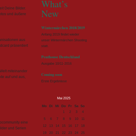
What’s
it Deine Bilder.
New
Fotos und äußere
Wintermärchen 2018/2019
Anfang 2019 findet wieder
anisationen aus
unser Wintermärchen Shooting
dcard präsentiert
statt.
Penthouse Deutschland
Ausgabe 10/11-2016
 Welt miteinander
Coming soon
kte auf und aus,
Erste Ergebnisse
Mai 2025
ntag
enstag
ttwoch
nnerstag
eitag
mstag
nntag
Mo
Di
Mi
Do
Fr
Sa
So
1
2
3
4
5
6
7
8
9
10
11
tocommunity eine
12
13
14
15
16
17
18
ilder und Serien
19
20
21
22
23
24
25