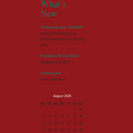
What’s
New
Wintermärchen 2018/2019
Anfang 2019 findet wieder
unser Wintermärchen Shooting
statt.
Penthouse Deutschland
Ausgabe 10/11-2016
Coming soon
Erste Ergebnisse
August 2026
ntag
enstag
ttwoch
nnerstag
eitag
mstag
nntag
Mo
Di
Mi
Do
Fr
Sa
So
1
2
3
4
5
6
7
8
9
10
11
12
13
14
15
16
17
18
19
20
21
22
23