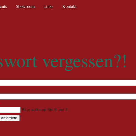
ents
Showroom
Links
Kontakt
Texti
swort vergessen?!
*
Bitte addieren Sie 6 und 2.