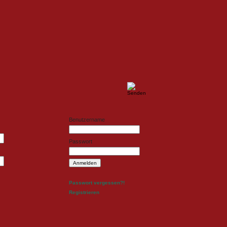
ldesign
Fotodesign
Benutzername
Passwort
Passwort vergessen?!
Registrieren