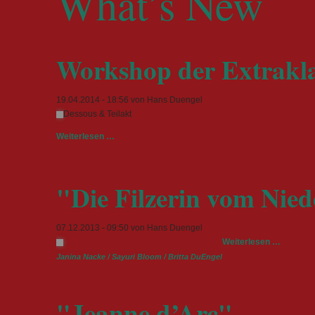
What’s New
Workshop der Extrakla
19.04.2014 - 18:56
von Hans Duengel
Dessous & Teilakt
Workshop
Weiterlesen …
der
Extraklasse
"Die Filzerin vom Nied
07.12.2013 - 09:50
von Hans Duengel
"Die
Weiterlesen …
Filzerin
Janina Nacke / Sayuri Bloom / Britta DuEngel
vom
Niederr
"Jeanne d’Arc"