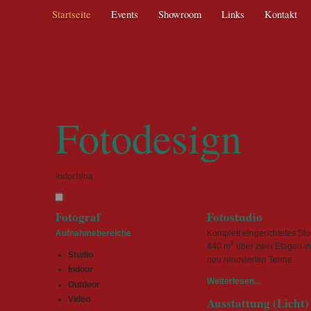
Navigation
Startseite
Events
Showroom
Links
Kontakt
überspringen
Fotodesign
Indochina
Fotograf
Fotostudio
Aufnahmebereiche
Komplett eingerichtetes Stu
2
440 m
über zwei Etagen in
Studio
neu renovierten Tenne.
Indoor
Weiterlesen...
Outdoor
Ausstattung (Licht)
Video