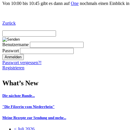
Von 10:00 bis 10:45 gibt es dann auf
One
nochmals einen Einblick in
Zurück
Benutzername
Passwort
Passwort vergessen?!
Registrieren
What’s New
Die nächste Runde...
"Die Filzerin vom Niederrhein"
Meine Rezepte zur Sendung und mehr...
< Juli 2026