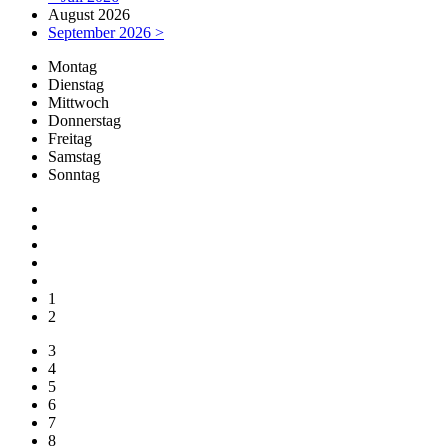
August 2026
September 2026 >
Mo
ntag
Di
enstag
Mi
ttwoch
Do
nnerstag
Fr
eitag
Sa
mstag
So
nntag
1
2
3
4
5
6
7
8