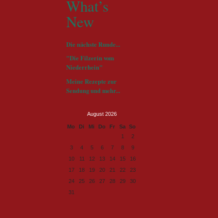
What’s
New
Die nächste Runde...
"Die Filzerin vom
Niederrhein"
Meine Rezepte zur
Sendung und mehr...
August 2026
ntag
enstag
ttwoch
nnerstag
eitag
mstag
nntag
Mo
Di
Mi
Do
Fr
Sa
So
1
2
3
4
5
6
7
8
9
10
11
12
13
14
15
16
17
18
19
20
21
22
23
24
25
26
27
28
29
30
31