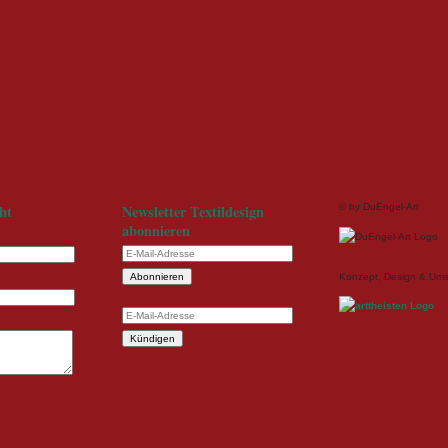
Newsletter Textildesign
ht
© by DuEngel-Art
abonnieren
E-
Mail-
Konzept, Design & Um
Adresse
E-
Mail-
Adresse