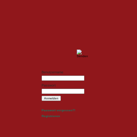
ldesign
Fotodesign
Benutzername
Passwort
Passwort vergessen?!
Registrieren